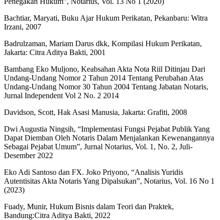
Penegakan Hukum”, Notarius, Vol. 13 No 1 (2020)
Bachtiar, Maryati, Buku Ajar Hukum Perikatan, Pekanbaru: Witra
Irzani, 2007
Badrulzaman, Mariam Darus dkk, Kompilasi Hukum Perikatan,
Jakarta: Citra Aditya Bakti, 2001
Bambang Eko Muljono, Keabsahan Akta Nota Riil Ditinjau Dari
Undang-Undang Nomor 2 Tahun 2014 Tentang Perubahan Atas
Undang-Undang Nomor 30 Tahun 2004 Tentang Jabatan Notaris,
Jurnal Independent Vol 2 No. 2 2014
Davidson, Scott, Hak Asasi Manusia, Jakarta: Grafiti, 2008
Dwi Augustia Ningsih, “Implementasi Fungsi Pejabat Publik Yang
Dapat Diemban Oleh Notaris Dalam Menjalankan Kewenangannya
Sebagai Pejabat Umum”, Jurnal Notarius, Vol. 1, No. 2, Juli-
Desember 2022
Eko Adi Santoso dan FX. Joko Priyono, “Analisis Yuridis
Autentisitas Akta Notaris Yang Dipalsukan”, Notarius, Vol. 16 No 1
(2023)
Fuady, Munir, Hukum Bisnis dalam Teori dan Praktek,
Bandung:Citra Aditya Bakti, 2022