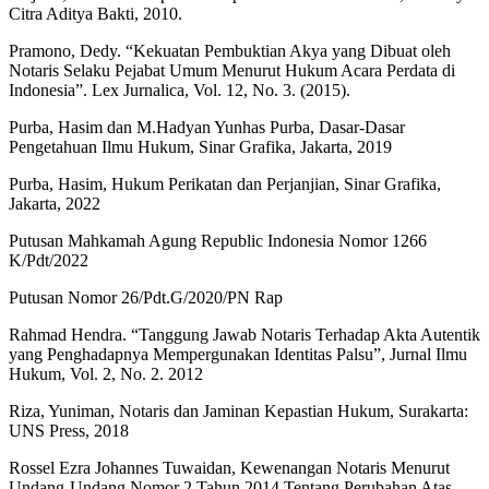
Citra Aditya Bakti, 2010.
Pramono, Dedy. “Kekuatan Pembuktian Akya yang Dibuat oleh
Notaris Selaku Pejabat Umum Menurut Hukum Acara Perdata di
Indonesia”. Lex Jurnalica, Vol. 12, No. 3. (2015).
Purba, Hasim dan M.Hadyan Yunhas Purba, Dasar-Dasar
Pengetahuan Ilmu Hukum, Sinar Grafika, Jakarta, 2019
Purba, Hasim, Hukum Perikatan dan Perjanjian, Sinar Grafika,
Jakarta, 2022
Putusan Mahkamah Agung Republic Indonesia Nomor 1266
K/Pdt/2022
Putusan Nomor 26/Pdt.G/2020/PN Rap
Rahmad Hendra. “Tanggung Jawab Notaris Terhadap Akta Autentik
yang Penghadapnya Mempergunakan Identitas Palsu”, Jurnal Ilmu
Hukum, Vol. 2, No. 2. 2012
Riza, Yuniman, Notaris dan Jaminan Kepastian Hukum, Surakarta:
UNS Press, 2018
Rossel Ezra Johannes Tuwaidan, Kewenangan Notaris Menurut
Undang-Undang Nomor 2 Tahun 2014 Tentang Perubahan Atas