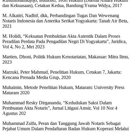
Kusumohamidjojo, Budiono, Teori Hukum (Dilema Antara Hukum
dan Kekuasaan), Cetakan Kedua, Bandung:Yrama Widya, 2017
M. Alkatiri, Nadhif, dkk, Perbandingan Tugas Dan Wewenang
Notaris Indonesia dan Amerika Serikat Yogyakarta: Tanah Air Beta,
2021
M. Holidi, “Kekuatan Pembuktian Akta Autentik Dalam Proses
Peradilan Perdata Pada Pengadilan Negri Di Yogyakarta”, Juridica,
Vol 4, No 2, Mei 2023
Martien, Dhoni, Politik Hukum Kenotariatan, Makassar: Mitra Ilmu,
2023
Marzuki, Peter Mahmud, Penelitian Hukum, Cetakan 7, Jakarta:
Kencana Prenada Media Grup, 2020
Muhaimin, Metode Penelitian Hukum, Mataram: University Press
Mataram 2020
Muhammad Resky Dirgananda, “Kedudukan Saksi Dalam
Pembuatan Akta Notaris”, Jurnal Litigasi Amsir, Vol 10 Nor 4
Agustus 202
Muhammad Zulfa, Peran dan Tanggung Jawab Notaris Sebagai
Pejabat Umum Dalam Pendaftaran Badan Hukum Koperasi Melalui