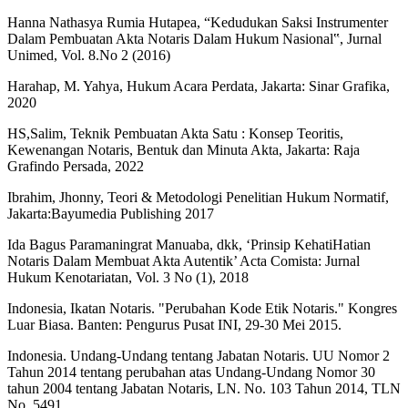
Hanna Nathasya Rumia Hutapea, “Kedudukan Saksi Instrumenter
Dalam Pembuatan Akta Notaris Dalam Hukum Nasional‟, Jurnal
Unimed, Vol. 8.No 2 (2016)
Harahap, M. Yahya, Hukum Acara Perdata, Jakarta: Sinar Grafika,
2020
HS,Salim, Teknik Pembuatan Akta Satu : Konsep Teoritis,
Kewenangan Notaris, Bentuk dan Minuta Akta, Jakarta: Raja
Grafindo Persada, 2022
Ibrahim, Jhonny, Teori & Metodologi Penelitian Hukum Normatif,
Jakarta:Bayumedia Publishing 2017
Ida Bagus Paramaningrat Manuaba, dkk, ‘Prinsip KehatiHatian
Notaris Dalam Membuat Akta Autentik’ Acta Comista: Jurnal
Hukum Kenotariatan, Vol. 3 No (1), 2018
Indonesia, Ikatan Notaris. "Perubahan Kode Etik Notaris." Kongres
Luar Biasa. Banten: Pengurus Pusat INI, 29-30 Mei 2015.
Indonesia. Undang-Undang tentang Jabatan Notaris. UU Nomor 2
Tahun 2014 tentang perubahan atas Undang-Undang Nomor 30
tahun 2004 tentang Jabatan Notaris, LN. No. 103 Tahun 2014, TLN
No. 5491.