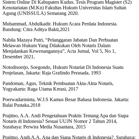
Sistem Online Di Kabupaten Kudus. Tesis Program Magister (S2)
Kenotariatan (M.Kn) Fakultas Hukum Universitas Islam Sultan
Agung (UNISSULA) Semarang 2020.
Muhammad, Abdulkadir. Hukum Acara Perdata Indonesia.
Bandung: Citra Aditya Bakti,2021
Nabila Mazaya Putri, “Pelanggaran Jabatan Dan Perbuatan
Melawan Hukum Yang Dilakukan Oleh Notaris Dalam
Menjalankan Kewenangannya”, Acta Jurnal, Vol 5, No 1,
Desember 2021,
Notodisoerjo, Soegondo, Hukum Notariat Di Indonesia Suatu
Penjelasan, Jakarta: Raja Grafindo Perasada, 1993
Pandoman, Agus, Teknik Pembuatan Akta-Akta Notaris,
Yogyakarta: Raga Utama Kreasi, 2017
Poerwadarminta, W.J.S Kamus Besar Bahasa Indonesia. Jakarta:
Balai Pustaka.2018
Prajitno, A.A. Andi Pengetahuan Praktis Tentang Apa dan Siapa
Notaris di Indonesia? Sesuai UUJN Nomor 2 Tahun 2014,
Surabaya: Perwira Media Nusantara, 2015
Prajitno, Andi.A.A. Apa dan Siapa Notaris di Indonesia?, Surabaya: