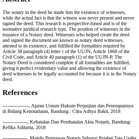
The notary in the deed he made lists the existence of witnesses,
while the actual fact is that the witness was never present and never
signed the deed. This research is perspective-based and is of the
normative juridical research type. The position of witnesses in the
issuance of a Notary deed. Witnesses who helped create the deed
and signed the document are known as notary deed witnesses.
attested to its existence, and fulfilled the formalities required by
Article 38 paragraph (4) letter c of the UUJN, Article 1868 of the
Civil Code, and Article 40 paragraph (1) of the UUJN-P. The
Notary Deed is considered complete if all formalities are fulfilled,
giving it perfect evidentiary value and allowing the existence of
deed witnesses to be legally accounted for because it is in the Notary
deed.
References
-----------------, Ajaran Umum Hukum Perjanjian dan Penerapannya
di Bidang Kenotariatan, Bandung : Citra Aditya Bakti, 2018
----------------, Kebatalan Dan Pembatalan Akta Notaris, Bandung:
Refika Aditama, 2018
----------------, Majelis Pengawas Notaris Sebagai Pejabat Tata Usaha