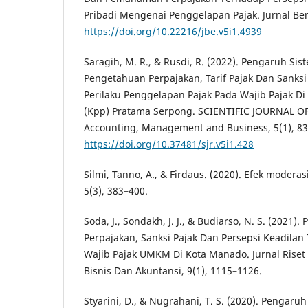
Pribadi Mengenai Penggelapan Pajak. Jurnal Bene
https://doi.org/10.22216/jbe.v5i1.4939
Saragih, M. R., & Rusdi, R. (2022). Pengaruh Sis
Pengetahuan Perpajakan, Tarif Pajak Dan Sanks
Perilaku Penggelapan Pajak Pada Wajib Pajak Di
(Kpp) Pratama Serpong. SCIENTIFIC JOURNAL OF
Accounting, Management and Business, 5(1), 83
https://doi.org/10.37481/sjr.v5i1.428
Silmi, Tanno, A., & Firdaus. (2020). Efek moderasi 
5(3), 383–400.
Soda, J., Sondakh, J. J., & Budiarso, N. S. (2021
Perpajakan, Sanksi Pajak Dan Persepsi Keadila
Wajib Pajak UMKM Di Kota Manado. Jurnal Rise
Bisnis Dan Akuntansi, 9(1), 1115–1126.
Styarini, D., & Nugrahani, T. S. (2020). Pengaru