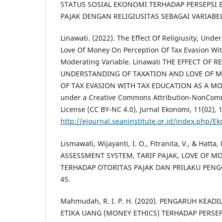
STATUS SOSIAL EKONOMI TERHADAP PERSEPSI 
PAJAK DENGAN RELIGIUSITAS SEBAGAI VARIAB
Linawati. (2022). The Effect Of Religiusity, Und
Love Of Money On Perception Of Tax Evasion Wit
Moderating Variable. Linawati THE EFFECT OF RE
UNDERSTANDING OF TAXATION AND LOVE OF 
OF TAX EVASION WITH TAX EDUCATION AS A M
under a Creative Commons Attribution-NonComme
License (CC BY-NC 4.0). Jurnal Ekonomi, 11(02),
http://ejournal.seaninstitute.or.id/index.php/E
Lismawati, Wijayanti, I. O., Fitranita, V., & Hatta,
ASSESSMENT SYSTEM, TARIF PAJAK, LOVE OF M
TERHADAP OTORITAS PAJAK DAN PRILAKU PENGG
45.
Mahmudah, R. I. P. H. (2020). PENGARUH KEAD
ETIKA UANG (MONEY ETHICS) TERHADAP PERSE