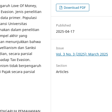
ngaruh Love Of Money,
Download PDF
Evasion. Jenis penelitian
 data primer. Populasi
ansi Universitas
Published
nakan dalam penelitian
2025-04-17
ampel akhir yang
itian menunjukkan bahwa
vellianism dan Sanksi
Issue
ian, secara parsial
Vol. 3 No. 3 (2025): March 2025
hadap Tax Evasion.
Section
ianism tidak berpengaruh
Articles
i Pajak secara parsial
021). PENGARUH PEMAHAMAN