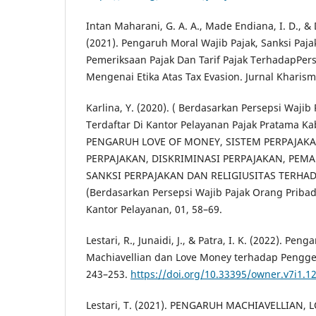
Intan Maharani, G. A. A., Made Endiana, I. D., &
(2021). Pengaruh Moral Wajib Pajak, Sanksi Paja
Pemeriksaan Pajak Dan Tarif Pajak TerhadapPers
Mengenai Etika Atas Tax Evasion. Jurnal Kharisma
Karlina, Y. (2020). ( Berdasarkan Persepsi Wajib
Terdaftar Di Kantor Pelayanan Pajak Pratama K
PENGARUH LOVE OF MONEY, SISTEM PERPAJAKA
PERPAJAKAN, DISKRIMINASI PERPAJAKAN, PEM
SANKSI PERPAJAKAN DAN RELIGIUSITAS TERHA
(Berdasarkan Persepsi Wajib Pajak Orang Pribad
Kantor Pelayanan, 01, 58–69.
Lestari, R., Junaidi, J., & Patra, I. K. (2022). Peng
Machiavellian dan Love Money terhadap Penggel
243–253.
https://doi.org/10.33395/owner.v7i1.1
Lestari, T. (2021). PENGARUH MACHIAVELLIAN,