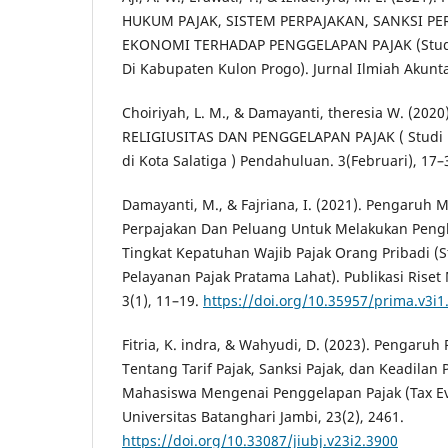
HUKUM PAJAK, SISTEM PERPAJAKAN, SANKSI PE
EKONOMI TERHADAP PENGGELAPAN PAJAK (Studi 
Di Kabupaten Kulon Progo). Jurnal Ilmiah Akunta
Choiriyah, L. M., & Damayanti, theresia W. (202
RELIGIUSITAS DAN PENGGELAPAN PAJAK ( Studi
di Kota Salatiga ) Pendahuluan. 3(Februari), 17–
Damayanti, M., & Fajriana, I. (2021). Pengaruh 
Perpajakan Dan Peluang Untuk Melakukan Peng
Tingkat Kepatuhan Wajib Pajak Orang Pribadi (S
Pelayanan Pajak Pratama Lahat). Publikasi Rise
3(1), 11–19.
https://doi.org/10.35957/prima.v3i1
Fitria, K. indra, & Wahyudi, D. (2023). Pengar
Tentang Tarif Pajak, Sanksi Pajak, dan Keadilan 
Mahasiswa Mengenai Penggelapan Pajak (Tax Eva
Universitas Batanghari Jambi, 23(2), 2461.
https://doi.org/10.33087/jiubj.v23i2.3900