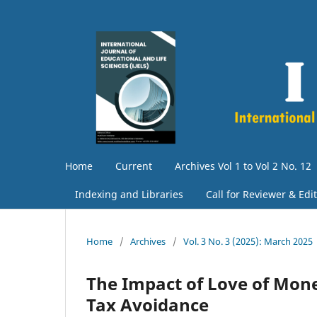
Home
Current
Archives Vol 1 to Vol 2 No. 12
Indexing and Libraries
Call for Reviewer & Edi
Home
/
Archives
/
Vol. 3 No. 3 (2025): March 2025
The Impact of Love of Mone
Tax Avoidance