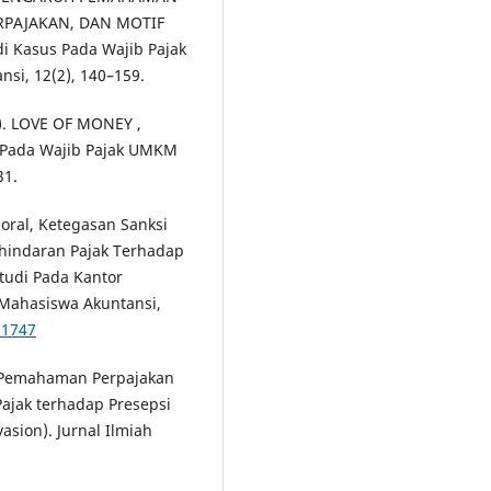
RPAJAKAN, DAN MOTIF
Kasus Pada Wajib Pajak
nsi, 12(2), 140–159.
0). LOVE OF MONEY ,
 Pada Wajib Pajak UMKM
31.
Moral, Ketegasan Sanksi
hindaran Pajak Terhadap
tudi Pada Kantor
t Mahasiswa Akuntansi,
.1747
uh Pemahaman Perpajakan
Pajak terhadap Presepsi
sion). Jurnal Ilmiah