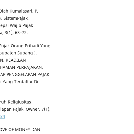
 Diah Kumalasari, P.
k, SistemPajak,
epsi Wajib Pajak
, 3(1), 63–72.
 Pajak Orang Pribadi Yang
abupaten Subang ).
N, KEADILAN
AHAMAN PERPAJAKAN,
DAP PENGGELAPAN PAJAK
i Yang Terdaftar Di
aruh Religiusitas
apan Pajak. Owner, 7(1),
284
 LOVE OF MONEY DAN