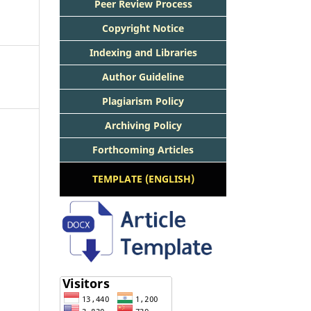
Peer Review Process
Copyright Notice
Indexing and Libraries
Author Guideline
Plagiarism Policy
Archiving Policy
Forthcoming Articles
TEMPLATE (ENGLISH)