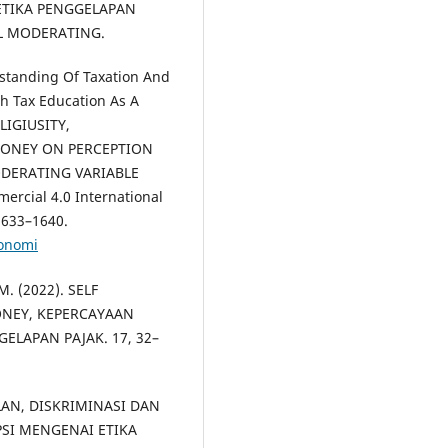
ETIKA PENGGELAPAN
EL MODERATING.
erstanding Of Taxation And
h Tax Education As A
LIGIUSITY,
MONEY ON PERCEPTION
ODERATING VARIABLE
rcial 4.0 International
 1633–1640.
konomi
 M. (2022). SELF
ONEY, KEPERCAYAAN
ELAPAN PAJAK. 17, 32–
ILAN, DISKRIMINASI DAN
PSI MENGENAI ETIKA