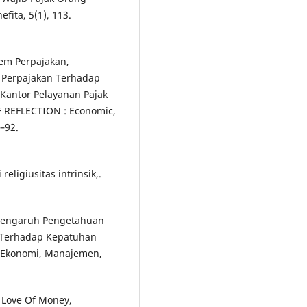
fita, 5(1), 113.
tem Perpajakan,
i Perpajakan Terhadap
 Kantor Pelayanan Pajak
 REFLECTION : Economic,
–92.
religiusitas intrinsik,.
). Pengaruh Pengetahuan
n Terhadap Kepatuhan
t Ekonomi, Manajemen,
h Love Of Money,