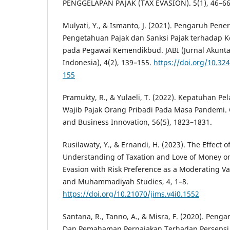
PENGGELAPAN PAJAK (TAX EVASION). 5(1), 46–66
Mulyati, Y., & Ismanto, J. (2021). Pengaruh Pener
Pengetahuan Pajak dan Sanksi Pajak terhadap K
pada Pegawai Kemendikbud. JABI (Jurnal Akunta
Indonesia), 4(2), 139–155.
https://doi.org/10.32
155
Pramukty, R., & Yulaeli, T. (2022). Kepatuhan P
Wajib Pajak Orang Pribadi Pada Masa Pandemi.
and Business Innovation, 56(5), 1823–1831.
Rusilawaty, Y., & Ernandi, H. (2023). The Effect of
Understanding of Taxation and Love of Money on
Evasion with Risk Preference as a Moderating Var
and Muhammadiyah Studies, 4, 1–8.
https://doi.org/10.21070/jims.v4i0.1552
Santana, R., Tanno, A., & Misra, F. (2020). Penga
Dan Pemahaman Perpajakan Terhadap Persepsi 