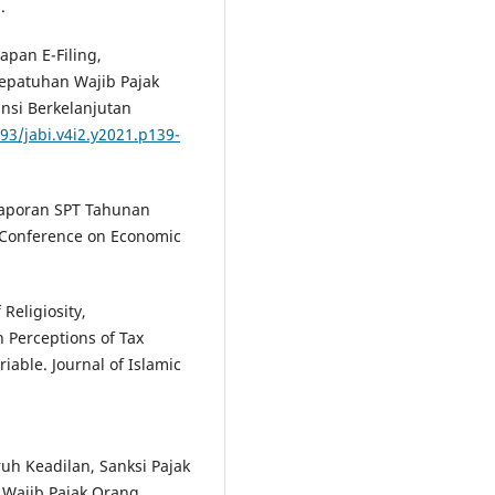
.
apan E-Filing,
epatuhan Wajib Pajak
nsi Berkelanjutan
493/jabi.v4i2.y2021.p139-
elaporan SPT Tahunan
 Conference on Economic
 Religiosity,
 Perceptions of Tax
iable. Journal of Islamic
ruh Keadilan, Sanksi Pajak
Wajib Pajak Orang